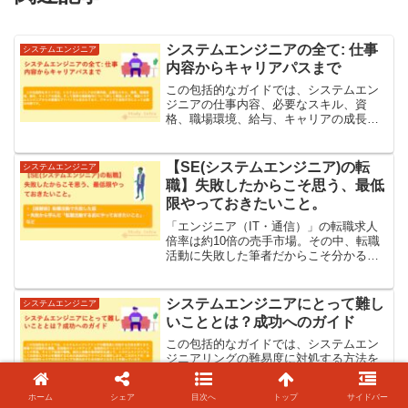
システムエンジニアの全て: 仕事
システムエンジニア
内容からキャリアパスまで
この包括的なガイドでは、システムエン
ジニアの仕事内容、必要なスキル、資
格、職場環境、給与、キャリアの成長、
そして業界の最新動向について詳しく解
説します。現役システムエンジニアから
の貴重なアドバイスも含まれており、IT
【SE(システムエンジニア)の転
システムエンジニア
キャリアを目指す方にとって必読の内容
職】失敗したからこそ思う、最低
です。
限やっておきたいこと。
「エンジニア（IT・通信）」の転職求人
倍率は約10倍の売手市場。その中、転職
活動に失敗した筆者だからこそ分かる、
転職前に最低限やっておきたいことを紹
介します。ぜひ、参考にしてください。
システムエンジニアにとって難し
システムエンジニア
いこととは？成功へのガイド
この包括的なガイドでは、システムエン
ジニアリングの難易度に対処する方法を
探ります。現場での技術的な課題、新技
術のキャッチアップ、効果的なチームコ
ホーム
シェア
目次へ
トップ
サイドバー
ミュニケーション、ストレス管理、キャ