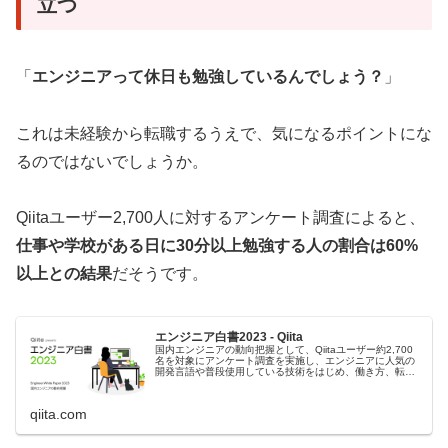
立つ
「
エンジニアって休日も勉強しているんでしょう？
」
これは未経験から転職するうえで、気になるポイントにな
るのではないでしょうか。
Qiitaユーザー2,700人に対するアンケート調査によると、
仕事や学校がある日に30分以上勉強する人の割合は60%
以上との結果
だそうです。
エンジニア白書2023 - Qiita
国内エンジニアの動向把握として、Qiitaユーザー約2,700
名を対象にアンケート調査を実施し、エンジニアに人気の
開発言語や普段使用している技術をはじめ、働き方、転職
時に重要視する項目など、エンジニアにまつわるトピック
スを様々な角度から調査...
qiita.com